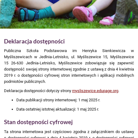
Deklaracja
Deklaracja dostępności
dostępności
Publiczna Szkoła Podstawowa im Henryka Sienkiewicza w
Myśliszewicach w Jedlnia-Letnisko, ul. Myśliszewice 15, Myśliszewice
15 26-630 Jedlnia-Letnisko, Myśliszewice
zobowiązuje się zapewnić
dostępność swojej
strony internetowej
zgodnie z ustawą z dnia 4 kwietnia
2019 r. o dostępności cyfrowej stron internetowych i aplikacji mobilnych
podmiotów publicznych.
Deklaracja dostępności dotyczy strony
mysliszewice.edupage.org
.
Data publikacji strony internetowej:
1 maj 2025 r.
Data ostatniej istotnej aktualizacji:
1 maj 2025 r.
Stan dostępności cyfrowej
Ta strona internetowa jest częściowo zgodna z załącznikiem do ustawy
o dostępności cyfrowej z dnia 4 kwietnia 2019 r. o dostępności cyfrowej