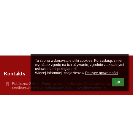
Ta strona wykorzystuje pliki cookies. Korzystając z niej 
wyrażasz zgodę na ich używanie, zgodnie z aktualnymi 
ustawieniami przeglądarki.

Kontakty
Więcej informacji znajdziesz w 
Polityce prywatności
.
OK
Publiczna Szkoła Podstawowa im Henryka Sienkiewicza w
Myśliszewicach w Jedlnia-Letnisko, ul. Myśliszewice 15
zso@pspmysliszewice.pl
Jolanta.Rozinska@pspmysliszewice.pl
518-524-873
Myśliszewice 15
26-630 Jedlnia-Letnisko
26-630 Myśliszewice